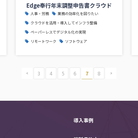
Edge奉行年末調整申告書クラウド
人事・労務
業務の効率化を図りたい
クラウドを活用・導入してインフラ整備
ペーパーレスでデジタル化の実現
リモートワーク
ソフトウェア
<
3
4
5
6
7
8
>
導入事例