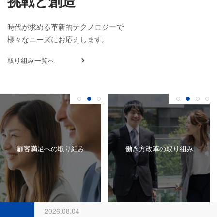
挑戦と創造
時代が求める革新的テクノロジーで
様々なニーズにお応えします。
取り組み一覧へ
2026.07.29
顧客満足への取り組み
働き方改革の取り組み
～SCS（セキュリティ対策評価制度）対応の
ポイント～【ピコシステムニュースVol.72】
2026.08.06
女子野球チーム「瀬戸内ブルーシャインズ」
とスポンサー契約締結⚾
2026.08.04