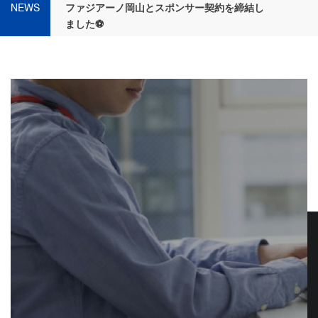
NEWS
ファジアーノ岡山とスポンサー契約を締結し
ました⚽
2026.07.29
～SCS（セキュリティ対策評価制度）対応の
ポイント～【ピコシステムニュースVol.72】
2026.08.06
女子野球チーム「瀬戸内ブルーシャインズ」
とスポンサー契約締結⚾