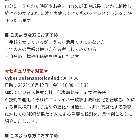
自分に与えられた時間やお金を自分の成果や成長にいかに転換し
続けるのか？30年に渡り実践してきた私のマネジメント法をご紹
介いたします。
■ このような方におすすめ
・手帳を使っているが、うまく活用できていない方
・他の人の手帳の使い方を参考にしてみたい方
・自分の目標や価値観を整理したい方
★セキュリティ対策★
Cyber Defense Reloaded：AI × 人
日時：2026年6月12日（金） 10:30～11:30
講師：ソフォス株式会社 代表取締役 足立 達矢氏
AI技術の進化とそれに伴うサイバー攻撃手法の変化を紐解き、AIに
よる自動検知・封じ込めの進化と可能性、未知・高度化する攻撃
に対してのMDRが果たす人による重要な役割を、具体例とともに
紹介いたします。
■ このような方におすすめ