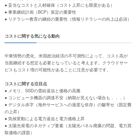
● 妥当なコストと人材確保（コスト上昇にも限度がある）
● 事業継続計画（BCP）策定の重要性
● リテラシー教育の継続の重要性（情報リテラシーの向上は必須）
コストに関する気になる動向
中東情勢の悪化、米国政治経済の不可測性によって、コスト高が
当面継続する想定も必要となっていると考えます。クラウドサー
ビスもコスト増の可能性があることに注意が必要です。
コストに関する注目点
● メモリ、SSDの需給逼迫と価格の高騰
● コンピュータ機器の調達不安（納期が見えない場合も．．．）
● デジタル赤字（海外サービスへの過度な依存）の皺寄せ（固定費
の上昇）
● 気候変動による電力逼迫と電力価格上昇
● 太陽光発電のネガティブ要素（太陽光パネル廃棄の問題、電力買
取価格の課題）