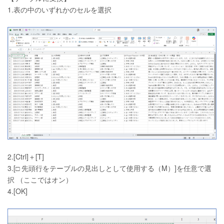
1.表の中のいずれかのセルを選択
2.[Ctrl]＋[T]
3.[□ 先頭行をテーブルの見出しとして使用する（M）]を任意で選
択 （ここではオン）
4.[OK]