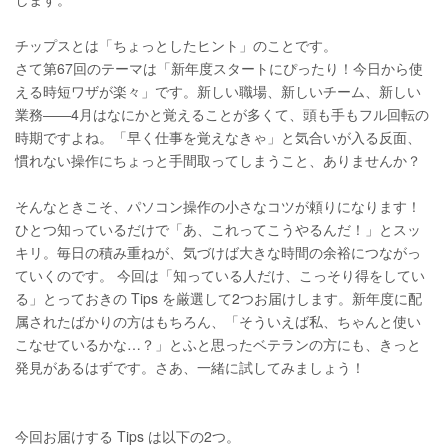
チップスとは「ちょっとしたヒント」のことです。
さて第67回のテーマは「新年度スタートにぴったり！今日から使
える時短ワザが楽々」です。新しい職場、新しいチーム、新しい
業務――4月はなにかと覚えることが多くて、頭も手もフル回転の
時期ですよね。「早く仕事を覚えなきゃ」と気合いが入る反面、
慣れない操作にちょっと手間取ってしまうこと、ありませんか？
そんなときこそ、パソコン操作の小さなコツが頼りになります！
ひとつ知っているだけで「あ、これってこうやるんだ！」とスッ
キリ。毎日の積み重ねが、気づけば大きな時間の余裕につながっ
ていくのです。 今回は「知っている人だけ、こっそり得をしてい
る」とっておきの Tips を厳選して2つお届けします。新年度に配
属されたばかりの方はもちろん、「そういえば私、ちゃんと使い
こなせているかな…？」とふと思ったベテランの方にも、きっと
発見があるはずです。さあ、一緒に試してみましょう！
今回お届けする Tips は以下の2つ。