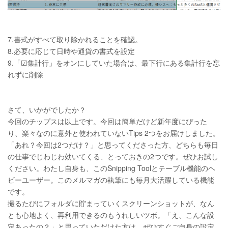
7.書式がすべて取り除かれることを確認。
8.必要に応じて日時や通貨の書式を設定
9.「☑集計行」をオンにしていた場合は、最下行にある集計行を忘
れずに削除
さて、いかがでしたか？
今回のチップスは以上です。今回は簡単だけど新年度にぴった
り、楽々なのに意外と使われていないTips 2つをお届けしました。
「あれ？今回は2つだけ？」と思ってくださった方、どちらも毎日
の仕事でじわじわ効いてくる、とっておきの2つです。ぜひお試し
ください。わたし自身も、このSnipping Toolとテーブル機能のヘ
ビーユーザー。このメルマガの執筆にも毎月大活躍している機能
です。
撮るたびにフォルダに貯まっていくスクリーンショットが、なん
とも心地よく、再利用できるのもうれしいツボ。「え、こんな設
定あったの？」と思っていただけた方は、ぜひすぐご自身の設定