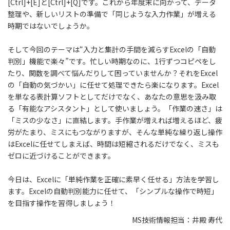
[Ctrl]+[E]と[Ctrl]+[Q]です。これから年度末に向かって、データ
整理や、新しいリストの準備で「同じような入力作業」が増える
時期ではないでしょうか。
そして今回のテーマは“入力と集計の手間を減らすExcelの「自動
判別」機能で楽々”です。忙しい時期なのに、1行ずつコピペをし
たり、関数を調べて悩んだりして困っていませんか？それをExcel
の「自動の気づかい」に任せて処理できたら楽になります。Excel
を単なる表計算ソフトとしてだけでなく、あなたの意思を汲み取
る「有能なアシスタント」として使いましょう。「作業の速さ」は
「ミスの少なさ」に直結します。手作業が増えれば増えるほど、疲
労がたまり、ミスにもつながりますが、そんな単純な繰り返し操作
はExcelに任せてしまえば、時間は短縮されるだけでなく、ミスも
ゼロに近づけることができます。
今日は、Excelに「単純作業を正確に素早く任せる」方法を学習し
ます。Excelの自動判別能力に任せて、「シンプルな操作で時短」
を目指す操作を習得しましょう！
MS技術情報担当：井殿 寿代