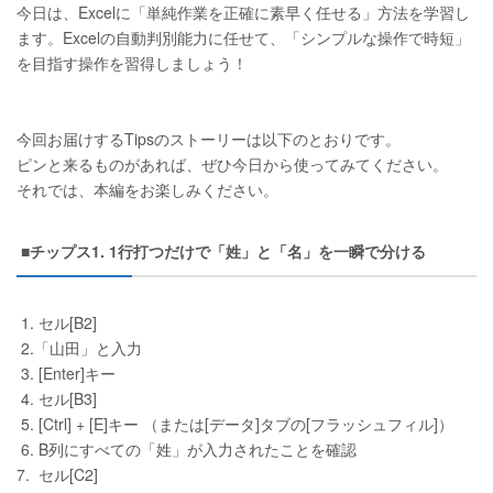
今日は、Excelに「単純作業を正確に素早く任せる」方法を学習し
ます。Excelの自動判別能力に任せて、「シンプルな操作で時短」
を目指す操作を習得しましょう！
今回お届けするTipsのストーリーは以下のとおりです。
ピンと来るものがあれば、ぜひ今日から使ってみてください。
それでは、本編をお楽しみください。
■チップス1. 1行打つだけで「姓」と「名」を一瞬で分ける
1. セル[B2]
2.「山田」と入力
3. [Enter]キー
4. セル[B3]
5. [Ctrl] + [E]キー （または[データ]タブの[フラッシュフィル]）
6. B列にすべての「姓」が入力されたことを確認
7. セル[C2]