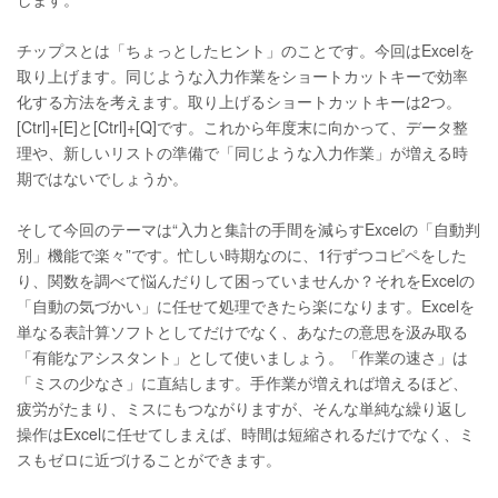
チップスとは「ちょっとしたヒント」のことです。今回はExcelを
取り上げます。同じような入力作業をショートカットキーで効率
化する方法を考えます。取り上げるショートカットキーは2つ。
[Ctrl]+[E]と[Ctrl]+[Q]です。これから年度末に向かって、データ整
理や、新しいリストの準備で「同じような入力作業」が増える時
期ではないでしょうか。
そして今回のテーマは“入力と集計の手間を減らすExcelの「自動判
別」機能で楽々”です。忙しい時期なのに、1行ずつコピペをした
り、関数を調べて悩んだりして困っていませんか？それをExcelの
「自動の気づかい」に任せて処理できたら楽になります。Excelを
単なる表計算ソフトとしてだけでなく、あなたの意思を汲み取る
「有能なアシスタント」として使いましょう。「作業の速さ」は
「ミスの少なさ」に直結します。手作業が増えれば増えるほど、
疲労がたまり、ミスにもつながりますが、そんな単純な繰り返し
操作はExcelに任せてしまえば、時間は短縮されるだけでなく、ミ
スもゼロに近づけることができます。