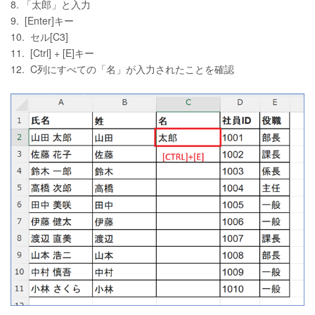
8. 「太郎」と入力
9. [Enter]キー
10. セル[C3]
11. [Ctrl] + [E]キー
12. C列にすべての「名」が入力されたことを確認