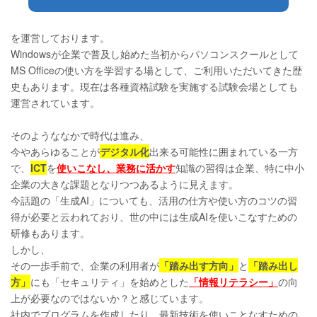
を運営しております。
Windowsが企業で普及し始めた当初からパソコンスクールとして
MS Officeの使い方を学習する場として、ご利用いただいてきた歴
史もあります。現在は各種資格試験を実施する試験会場としても
運営されています。
そのようななかで時代は進み、
今やあらゆることが
デジタル化
出来る可能性に囲まれている一方
で、
ICT
を
使いこなし、業務に活かす
知識の習得は企業、特に中小
企業の大きな課題となりつつあるように見えます。
今話題の「生成AI」についても、活用の仕方や使い方のコツの習
得が必要と云われており、世の中には生成AIを使いこなすための
研修もあります。
しかし、
その一歩手前で、企業の利用者が
「踏み出す方向」
と
「踏み出し
方」
にも「セキュリティ」を始めとした
「情報リテラシー」
の向
上が必要なのではないか？と感じています。
社内でプログラムを作成したり、最新技術を使いことなすための