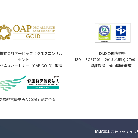
ISMSの国際規格
（株式会社オービックビジネスコンサル
ISO／IEC27001：2013／JIS Q 2700
タント）
認証取得（岡山開発業務）
ジネスパートナー（OAP GOLD）取得
健康経営優良法人2026」認定企業
ISMS基本方針（セキュ