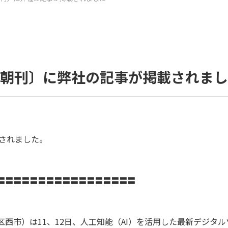
6日朝刊〕に弊社の記事が掲載されま
載されました。
〓〓〓〓〓〓〓〓〓〓〓〓〓〓〓〓〓
西市）は11、12日、人工知能（AI）を活用した最新デジタ