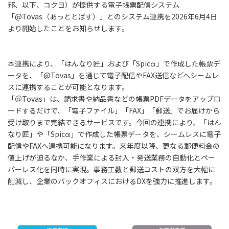
邦、以下、コクヨ）が提供する電子帳票配信システム
「@Tovas（あっととばす）」とのシステム連携を2026年6月4日
より開始したことをお知らせします。
本連携により、「はんなり匠」および「Spicα」で作成した帳票デ
ータを、「@Tovas」を通じて電子配信やFAX送信などへシームレ
スに連携することが可能となります。
「＠Tovas」は、請求書や納品書などの帳票PDFデータをアップロ
ードするだけで、「電子ファイル」「FAX」「郵送」でお届けから
受け取りまで完結できるサービスです。今回の連携により、「はん
なり匠」や「Spicα」で作成した帳票データを、シームレスに電子
配信やFAXへ連携可能になります。来年度以降、更なる郵便料金の
値上げが迫るなか、手作業による封入・発送業務の自動化とペー
パーレス化を同時に実現。事務工数と郵送コストの双方を大幅に
削減し、企業のバックオフィスにおけるDXを強力に推進します。