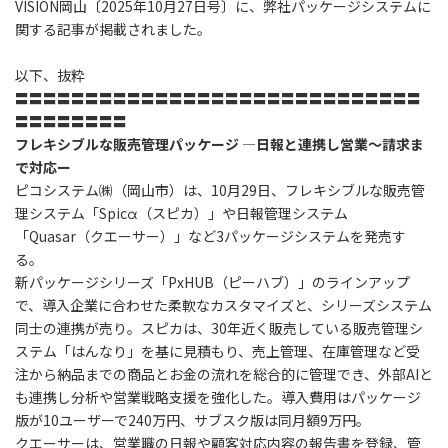
VISION岡山〔2025年10月27日号〕に、弊社パッケージシステムに
関する記事が掲載されました。
以下、抜粋
〓〓〓〓〓〓〓〓〓〓〓〓〓〓〓〓〓〓〓〓〓〓〓〓〓〓〓〓〓
〓〓〓〓〓〓〓〓
フレキシブルな販売管理パッケージ ―日報と連携し営業～請求ま
で対応ー
ピコシステム㈱（岡山市）は、10月29日、フレキシブルな販売管
理システム「Spicα（スピカ）」や日報管理システム
「Quasar（クエーサー）」など3パッケージシステムを発売す
る。
新パッケージシリーズ「PxHUB（ピーハブ）」のラインアップ
で、導入企業に合わせた柔軟なカスタマイズと、シリーズシステム
同士の連携が売り。スピカは、30年近く販売している販売管理シ
ステム「はんなり」を基に見積もり、売上管理、在庫管理など受
注から納品までの商品とお金の流れを総合的に管理でき、外部AIと
も連携し分析や営業戦略支援を強化した。導入費用はパッケージ
版が10ユーザーで240万円、サブスク版は同月額9万円。
クエーサーは、営業職の日報や顧客対応内容の報告書を登録、管