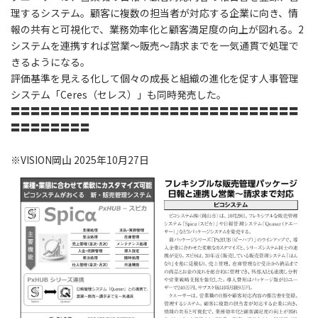
理するシステム。顧客に複数の担当者が対応する企業に向き、情
報の共有と可視化で、業務効率化と顧客満足度の向上が図れる。2
システムを連携すれば営業～販売～請求までを一気通貫で処理で
きるようになる。
評価基準を見える化して個々の成長と組織の進化を促す人事管理
システム「Ceres（セレス）」も同時発売した。
〓〓〓〓〓〓〓〓〓〓〓〓〓〓〓〓〓〓〓〓〓〓〓〓〓〓〓〓〓
〓〓〓〓〓〓〓〓
※VISION岡山 2025年10月27日