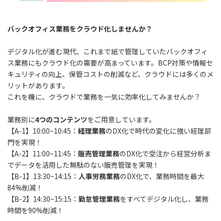
バックオフィス業務をクラウド化しませんか？
デジタル化が進む現代、これまで紙で管理していたバックオフィ
ス業務にもクラウド化の需要が高まっています。BCP対策や情報セ
キュリティの向上、保管コストの削減など、クラウドには多くのメ
リットがあります。
これを機に、クラウドで業務を一気に効率化してみませんか？
業務別に
4つのコンテンツ
をご用意しています。
【A-1】10:00~10:45：
経理業務
のDX化で時代の変化に強い経理部
門を実現！
【A-2】11:00~11:45：
販売管理業務
のDX化で受注から経営分析ま
でデータを活用した無駄のない販売管理を実現！
【B-1】13:30~14:15：
人事労務業務
のDX化で、業務時間を最大
84%削減！
【B-2】14:30~15:15：
勤怠管理業務
をすべてデジタル化し、業務
時間を90%削減！