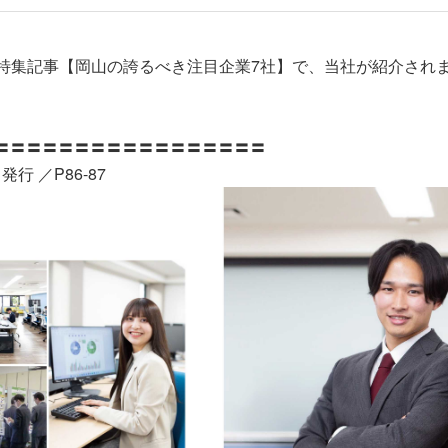
特集記事
【岡山の誇るべき注目企業7社】で、当社が紹介され
〓〓〓〓〓〓〓〓〓〓〓〓〓〓〓〓〓
行 ／P86-87