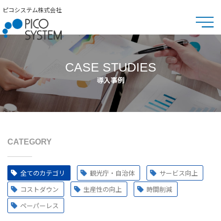
ピコシステム株式会社
CASE STUDIES
導入事例
CATEGORY
全てのカテゴリ
観光庁・自治体
サービス向上
コストダウン
生産性の向上
時間削減
ペーパーレス