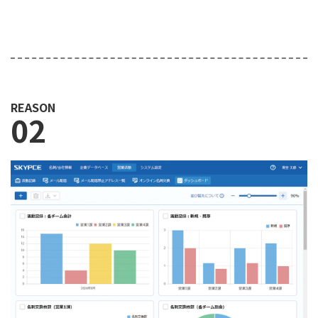
REASON
02