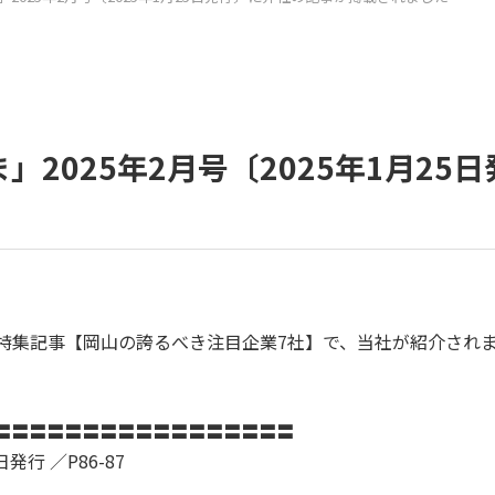
2025年2月号〔2025年1月2
特集記事
【岡山の誇るべき注目企業7社】で、当社が紹介され
〓〓〓〓〓〓〓〓〓〓〓〓〓〓〓〓〓
日発行 ／
P86-87