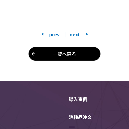
<
prev
next
>
一覧へ戻る
導入事例
消耗品注文