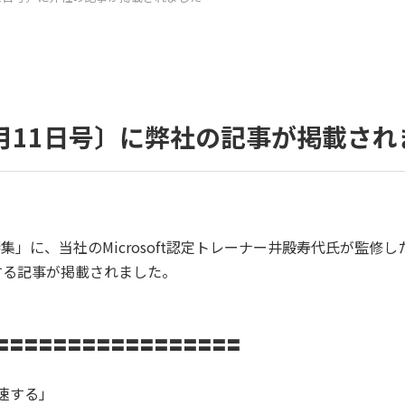
年11月11日号〕に弊社の記事が掲載さ
CT特集」に、当社のMicrosoft認定トレーナー井殿寿代氏が監修し
介する記事が掲載されました。
〓〓〓〓〓〓〓〓〓〓〓〓〓〓〓〓〓
加速する」