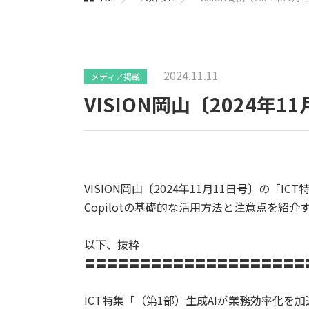
2024.11.11
メディア掲載
VISION岡山〔2024
VISION岡山〔2024年11月11日号〕の「I
Copilotの基礎的な活用方法と注意点を紹
以下、抜粋
〓〓〓〓〓〓〓〓〓〓〓〓〓〓〓〓〓〓〓〓
ICT特集「（第1部）生成AIが業務効率化を