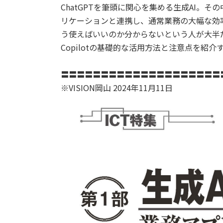
ChatGPTを筆頭に関心を集める生成AI。その
リケーションと連携し、通常業務の大幅な効
う使えばいいのか分からないという人が大半だ
Copilotの基礎的な活用方法と注意点を紹介
〓〓〓〓〓〓〓〓〓〓〓〓〓〓〓〓〓〓〓〓
※VISION岡山 2024年11月11日