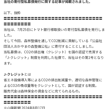
当社の寄付型私募債発行に関する記事が掲載されました。
以下、抜粋
〓〓〓〓〓〓〓〓〓〓〓〓〓〓〓〓〓〓〓〓〓〓〓〓〓〓〓〓〓
〓〓〓〓〓〓〓〓
当社は、7月25日にトマト銀行様取扱いの寄付型私募債を発行しま
した。
そして今回、森林整備を通してCO2削減に貢献している『公益社
団法人おかやまの森整備公社』に寄付することとしました。
当私募債は、CO2の排出権（クレジット）を国の認証で売買する
「J-クレジット」制度を利用した社債で、当社はその第1号となり
ます。
J-クレジット
とは
省エネ設備導入等によるCO2の排出削減量や、適切な森林管理に
よるCO2の吸収量等をクレジットとして、国が認証する制度。
販売代金は森林保全の資金などに充てられるもの。
〓〓〓〓〓〓〓〓〓〓〓〓〓〓〓〓〓〓〓〓〓〓〓〓〓〓〓〓〓
〓〓〓〓〓〓〓〓
※山陽新聞 2024年8月17日